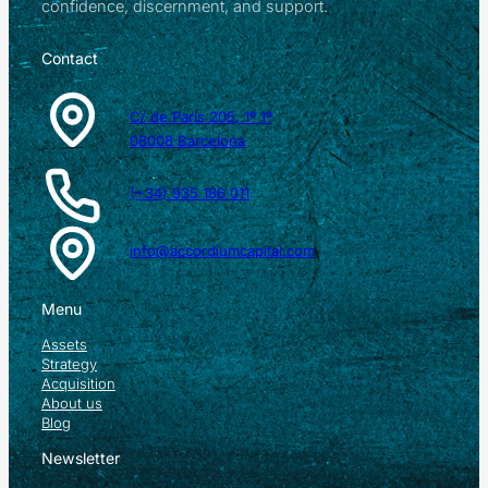
confidence, discernment, and support.
Contact
C/ de París 205, 1º 1ª
08008 Barcelona
(+34) 935 186 011
info@accordiumcapital.com
Menu
Assets
Strategy
Acquisition
About us
Blog
Newsletter